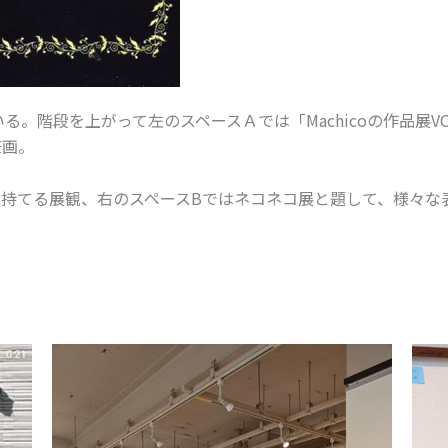
いる。階段を上がって左のスペースＡでは「
Machico
の作品展
V
筆画。
の持てる展観、右のスペース
B
ではネコネコ展と題して、様々な