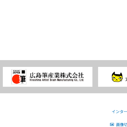
インタ
画像切