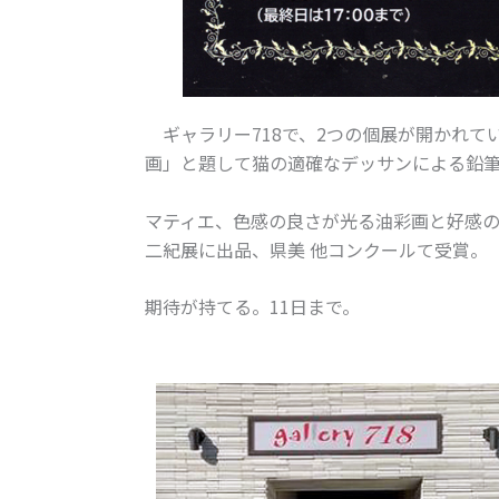
ギャラリー
718
で、
2
つの個展が開かれて
画」と題して猫の適確なデッサンによる鉛
マティエ、色感の良さが光る油彩画と好感
二紀展に出品、県美 他コンクールて受賞。
期待が持てる。11日まで。