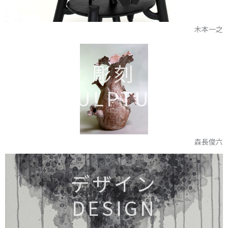
木本一之
彫刻
SCULPTURE
森長俊六
デザイン
DESIGN