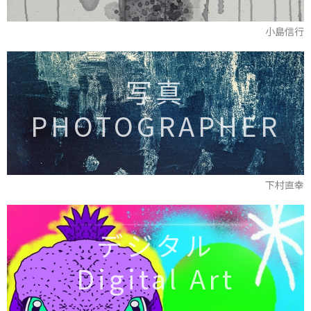
小島信行
写真
PHOTOGRAPHER
下村直幸
デジタル
Digital Art