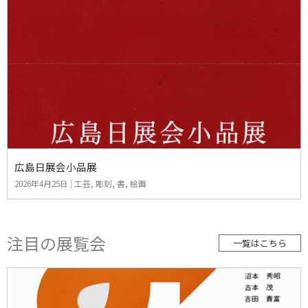
広島日展会小品展
2026年4月25日
|
工芸
,
彫刻
,
書
,
絵画
注目の展覧会
一覧はこちら