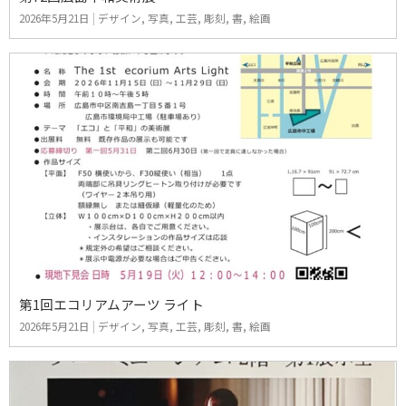
2026年5月21日
|
デザイン
,
写真
,
工芸
,
彫刻
,
書
,
絵画
第1回エコリアムアーツ ライト
2026年5月21日
|
デザイン
,
写真
,
工芸
,
彫刻
,
書
,
絵画