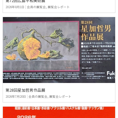
第72回広島平和美術展
2026年8月1日
|
会員の展覧会
,
展覧会レポート
第28回星加哲男作品展
2026年7月20日
|
会員の展覧会
,
展覧会レポート