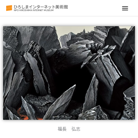
メ
イ
ン
メ
ニ
ュ
ー
福長 弘志