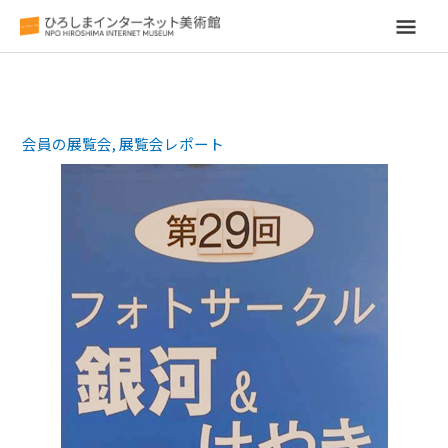
メ
イ
ン
会員の展覧会
,
展覧会レポート
メ
ニ
ュ
ー