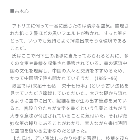
■古木心
アトリエに伺って一番に感じたのは清浄な空気。整理さ
れた机に２畳ほどの黒いフエルトが敷かれ、すっと筆を
とって、いつでも気持ちよく揮毫出来そうな環境である
ことだ。
氏はここで門下生の指導に当たっておられると共に、多
くの文筆や書籍を収集され保管されている。書の源流中
国の文化を理解し、中国の人々と交流をすすめるため、
かつて中国語学院も開かれていそうだ。(1985～96)
教室では(宋拓十七帖 「欠十七行本」)という古い法帖を
見せていただき節臨していただいた。大きな硯から流れ
るように空中に出て、繊細な筆が生み出す筆跡を見てい
ると、普段自分たちが文字を書くという作業とはちがう
大きな意味が付加されていることに気付いた。それは微
妙な筆の操りにあることがわかり、素人ながら書は時間
と空間を留める芸術なのだと思った。
また氏は、若い時はしっかり技術を習得し、枝葉を茂ら