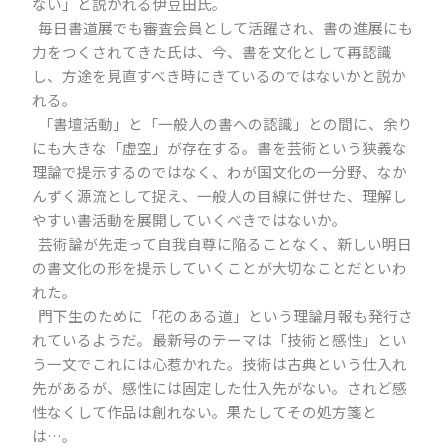
ない」と説かれる伊豆田氏。
毎日書道展でも審査会員として活躍され、書の進展にも
力をつくされてきた氏は、今、書を文化として再認識
し、方途を見直すべき時にきているのではないかと説か
れる。
「書壇活動」と「一般人の書への認識」との間に、余り
にも大きな「虚空」が存在する。書を芸術という狭義な
理論で提示するのではなく、わが国文化の一分野、なか
んずく源流として捉え、一般人の目線に併せた、理解し
やすい書活動を展開していくべきではないか。
芸術論が先走って自我自尊に陥ることなく、新しい明日
の書文化の形を提示していくことが大切なことだといわ
れた。
門下生のために「花のある道」という理論月報も発行さ
れているようだ。最新号のテーマは「技術と感性」とい
う一文でこれには心惹かれた。技術は古典という仕入れ
先があるが、感性には固定した仕入先がない。されど感
性なくして作品は創れない。果たしてその処方箋と
は…。