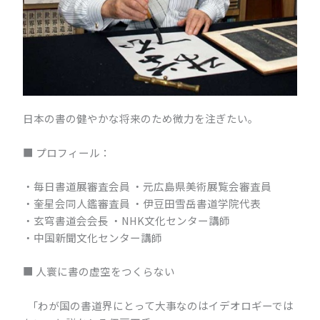
日本の書の健やかな将来のため微力を注ぎたい。
■ プロフィール：
・毎日書道展審査会員 ・元広島県美術展覧会審査員
・奎星会同人鑑審査員 ・伊豆田雪岳書道学院代表
・玄穹書道会会長 ・NHK文化センター講師
・中国新聞文化センター講師
■ 人寰に書の虚空をつくらない
「わが国の書道界にとって大事なのはイデオロギーでは