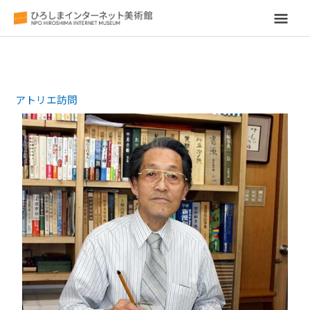
メ
イ
ン
アトリエ訪問
メ
ニ
ュ
ー