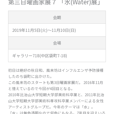
第三日曜画家展７ 「水(Water)展」
会期
2019年11月5日(火)～11月10日(日)
会場
ギャラリー718(中区袋町7-18)
初日は絶好の秋日和、風来坊はインフルエンザ予防接種
したのち袋町に出かけた｡
この風来坊のスタートも第3日曜画家展だ。 2016年11月
と憶えているので今回が4回目となる。
2010年比治山大学短期大学部美術科卒業と、2011年比治
山大学短期大学部美術科専攻科卒業メンバーによる女性
アーティストグループだ。今年のテーマは「水」。
「水」は無色透明なので何色にもなる。7年目を迎えいろ