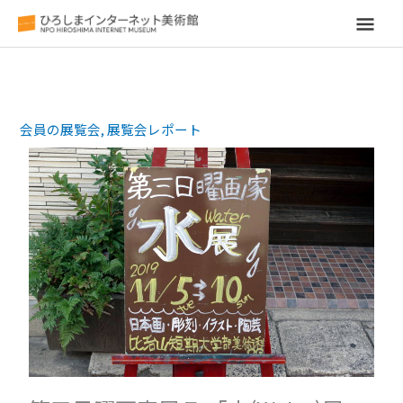
メ
イ
ン
会員の展覧会
,
展覧会レポート
メ
ニ
ュ
ー