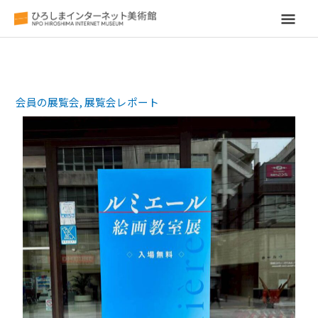
メ
イ
ン
会員の展覧会
,
展覧会レポート
メ
ニ
ュ
ー