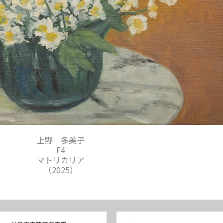
上野 多美子
F4
マトリカリア
（2025）