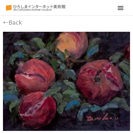
メ
イ
←Back
ン
メ
ニ
ュ
ー