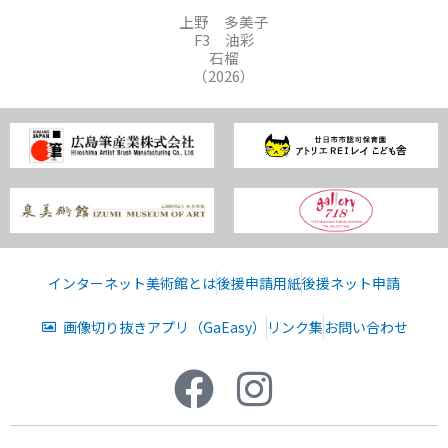
上野 多美子
F3 油彩
石榴
（2026）
インターネット美術館とは
後援申請用紙
後援ネット申請
画像切り抜きアプリ（GaEasy）
リンク集
お問い合わせ