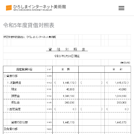
メ
イ
令和5年度貸借対照表
ン
メ
ニ
ュ
ー