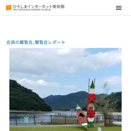
メ
イ
ン
会員の展覧会
,
展覧会レポート
メ
ニ
ュ
ー