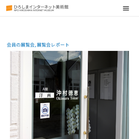
メ
イ
ン
会員の展覧会
,
展覧会レポート
メ
ニ
ュ
ー