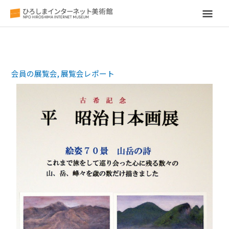
メ
イ
ン
会員の展覧会
,
展覧会レポート
メ
ニ
ュ
ー