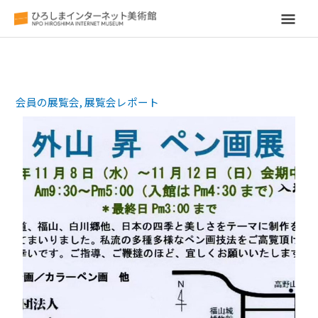
メ
イ
ン
会員の展覧会
,
展覧会レポート
メ
ニ
ュ
ー