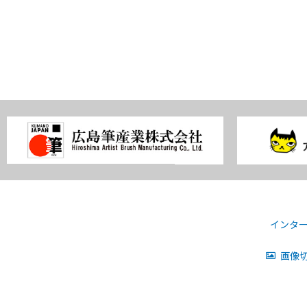
インタ
画像切