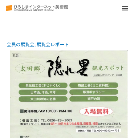
メ
イ
ン
会員の展覧会
,
展覧会レポート
メ
ニ
ュ
ー