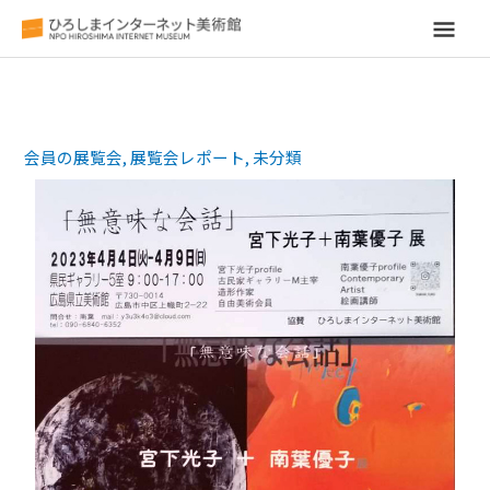
メ
イ
ン
会員の展覧会
,
展覧会レポート
,
未分類
メ
ニ
ュ
ー