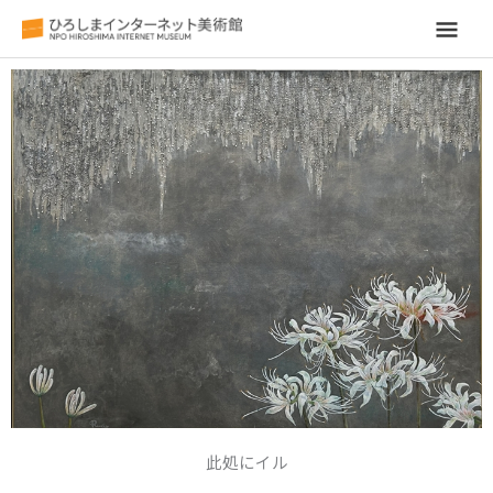
メ
イ
ン
メ
ニ
ュ
ー
此処にイル