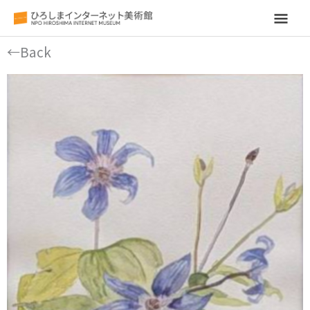
メ
イ
←Back
ン
メ
ニ
ュ
ー