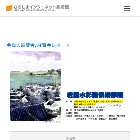
メ
イ
ン
会員の展覧会
,
展覧会レポート
メ
ニ
ュ
ー
会期