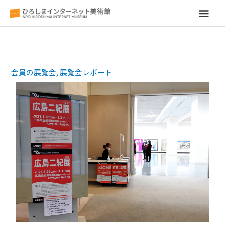
メ
イ
ン
会員の展覧会
,
展覧会レポート
メ
ニ
ュ
ー