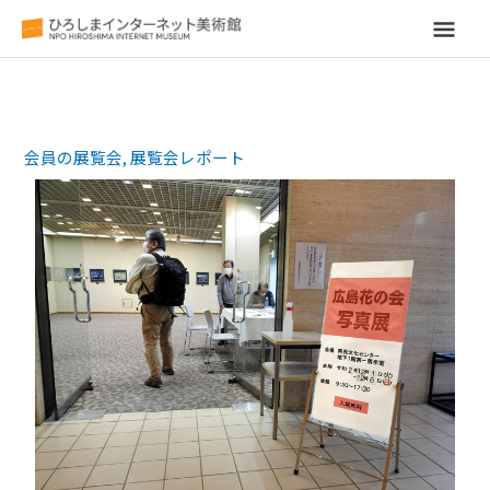
メ
イ
ン
会員の展覧会
,
展覧会レポート
メ
ニ
ュ
ー