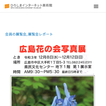
メ
イ
ン
会員の展覧会
,
展覧会レポート
メ
ニ
ュ
ー