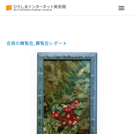
メ
イ
ン
会員の展覧会
,
展覧会レポート
メ
ニ
ュ
ー