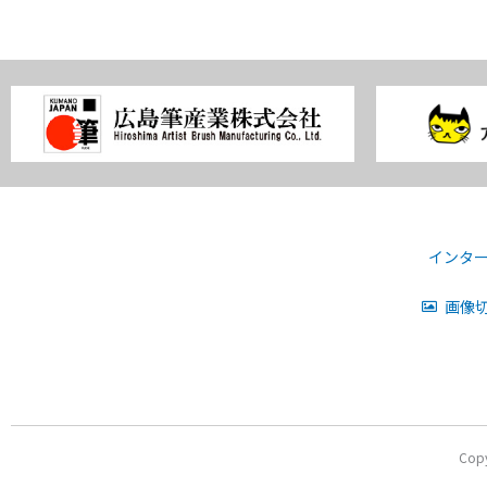
インタ
画像切
Co