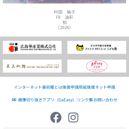
村田 倫子
F8 油彩
桃
（2026）
インターネット美術館とは
後援申請用紙
後援ネット申請
画像切り抜きアプリ（GaEasy）
リンク集
お問い合わせ