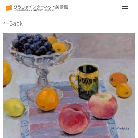
メ
イ
←Back
ン
メ
ニ
ュ
ー