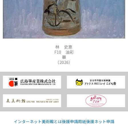
林 史恵
F10 油彩
華
（2026）
インターネット美術館とは
後援申請用紙
後援ネット申請