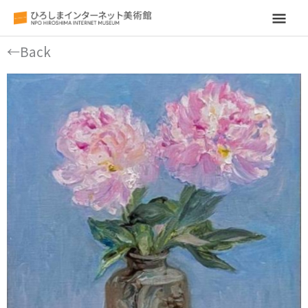
メ
イ
←Back
ン
メ
ニ
ュ
ー