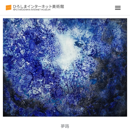
メ
イ
ン
メ
ニ
ュ
ー
夢路