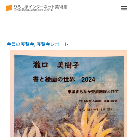
メ
イ
ン
会員の展覧会
,
展覧会レポート
メ
ニ
ュ
ー