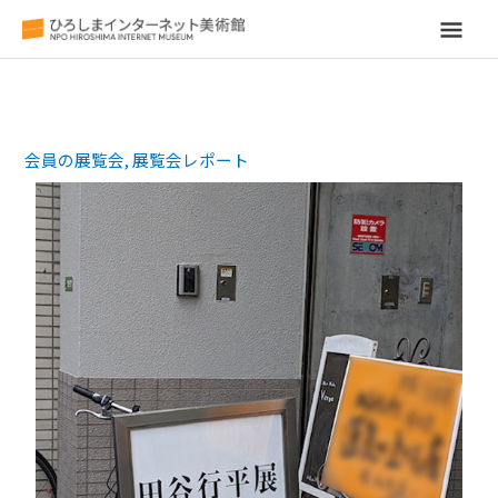
メ
イ
ン
会員の展覧会
,
展覧会レポート
メ
ニ
ュ
ー