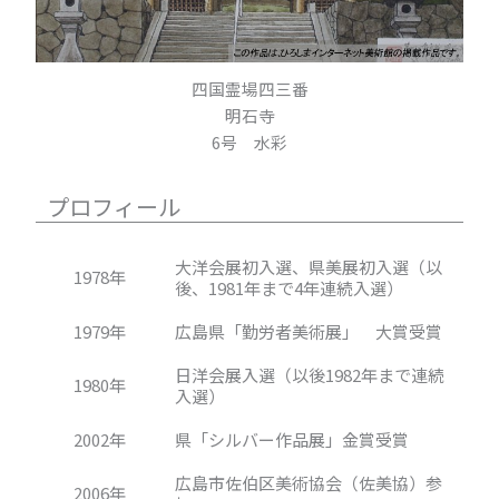
四国霊場四三番
明石寺
6号 水彩
プロフィール
大洋会展初入選、県美展初入選（以
1978年
後、1981年まで4年連続入選）
1979年
広島県「勤労者美術展」 大賞受賞
日洋会展入選（以後1982年まで連続
1980年
入選）
2002年
県「シルバー作品展」金賞受賞
広島市佐伯区美術協会（佐美協）参
2006年