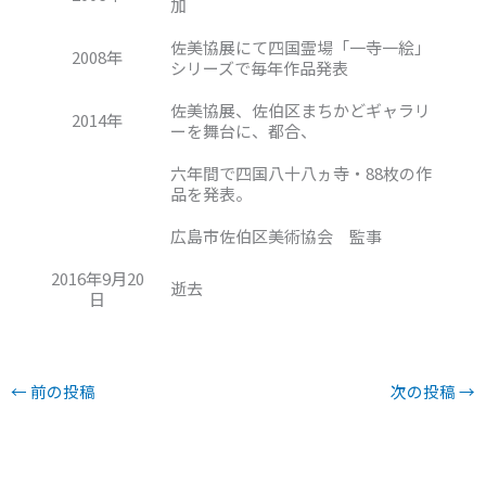
加
佐美協展にて四国霊場「一寺一絵」
2008年
シリーズで毎年作品発表
佐美協展、佐伯区まちかどギャラリ
2014年
ーを舞台に、都合、
六年間で四国八十八ヵ寺・88枚の作
品を発表。
広島市佐伯区美術協会 監事
2016年9月20
逝去
日
←
前の投稿
次の投稿
→