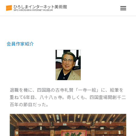
メ
イ
ン
会員作家紹介
メ
ニ
ュ
ー
退職を機に、四国路の古寺礼賛「一寺一絵」に、絵筆を
重ねて6年目、八十八ヵ寺。奇しくも、四国霊場開創千二
百年の節目だった。