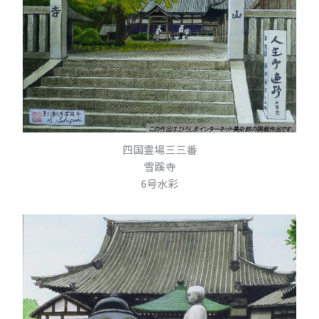
四国霊場三三番
雪蹊寺
6号水彩