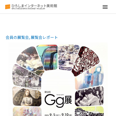
メ
イ
ン
会員の展覧会
,
展覧会レポート
メ
ニ
ュ
ー