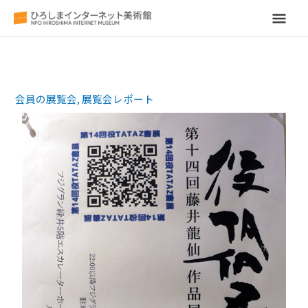
メ
イ
ン
会員の展覧会
,
展覧会レポート
メ
ニ
ュ
ー