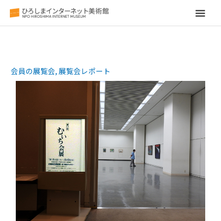
メ
イ
ン
会員の展覧会
,
展覧会レポート
メ
ニ
ュ
ー