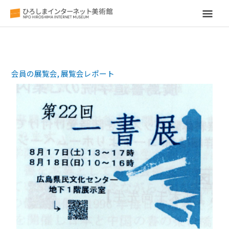
メ
イ
ン
会員の展覧会
,
展覧会レポート
メ
ニ
ュ
ー