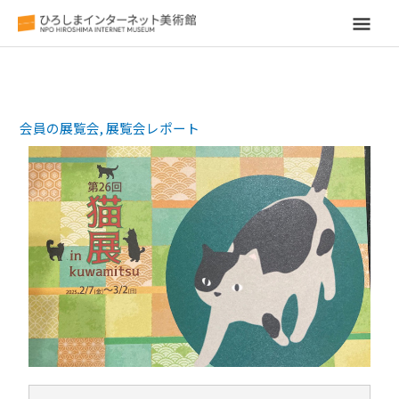
メ
イ
ン
会員の展覧会
,
展覧会レポート
メ
ニ
ュ
ー