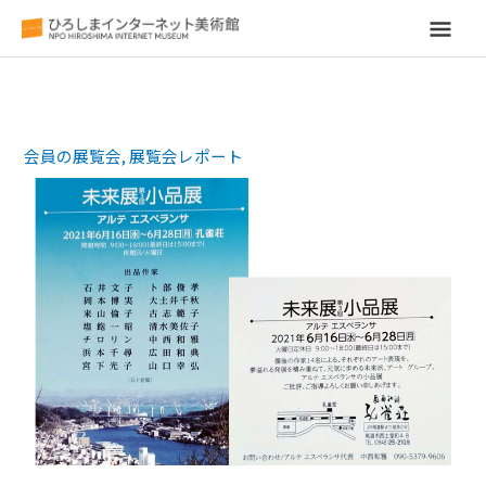
メ
イ
ン
会員の展覧会
,
展覧会レポート
メ
ニ
ュ
ー