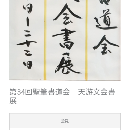
第34回聖筆書道会 天游文会書
展
会期