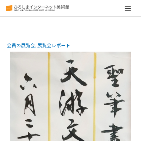
メ
イ
ン
会員の展覧会
,
展覧会レポート
メ
ニ
ュ
ー