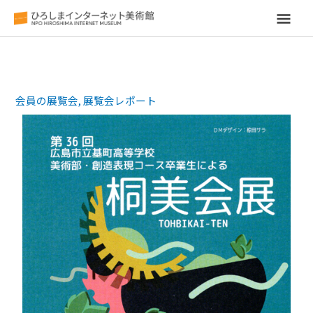
メ
イ
ン
会員の展覧会
,
展覧会レポート
メ
ニ
ュ
ー