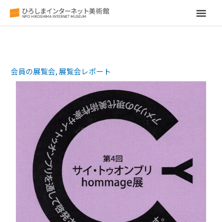
メ
イ
ン
会員の展覧会
,
展覧会レポート
メ
ニ
ュ
ー