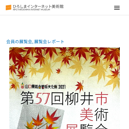
メ
イ
ン
会員の展覧会
,
展覧会レポート
メ
ニ
ュ
ー