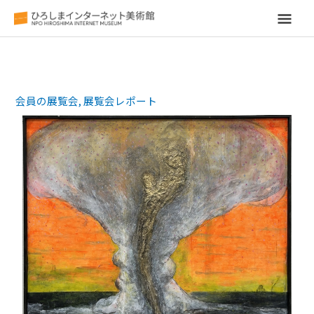
メ
イ
ン
会員の展覧会
,
展覧会レポート
メ
ニ
ュ
ー