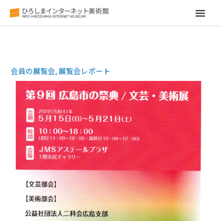
メ
イ
ン
会員の展覧会
,
展覧会レポート
メ
ニ
ュ
ー