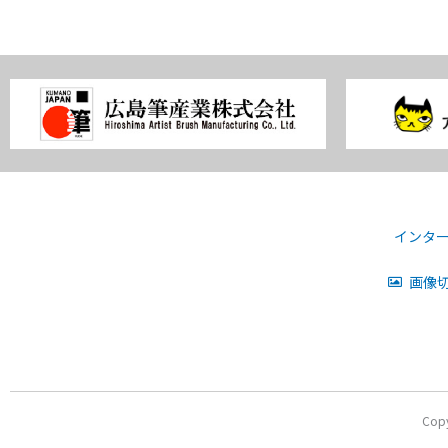
インタ
画像切
Co