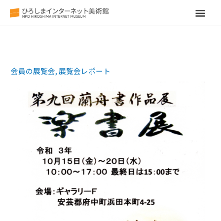
メ
イ
ン
会員の展覧会
,
展覧会レポート
メ
ニ
ュ
ー