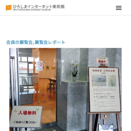
メ
イ
ン
会員の展覧会
,
展覧会レポート
メ
ニ
ュ
ー