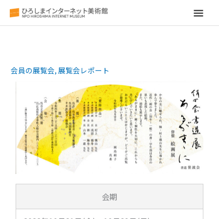
メ
イ
ン
会員の展覧会
,
展覧会レポート
メ
ニ
ュ
ー
会期