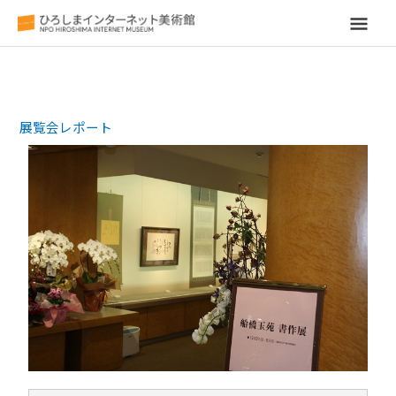
メ
イ
ン
展覧会レポート
メ
ニ
ュ
ー