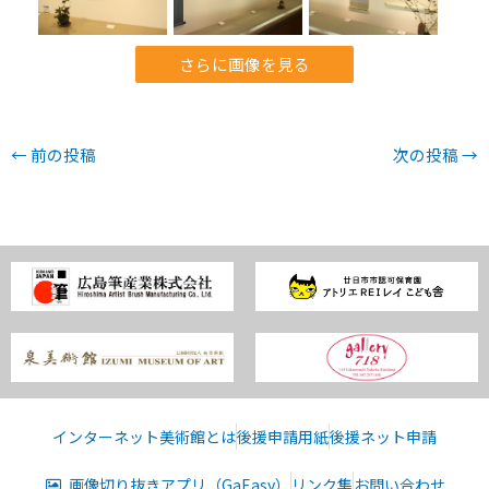
さらに画像を見る
←
前の投稿
次の投稿
→
インターネット美術館とは
後援申請用紙
後援ネット申請
画像切り抜きアプリ（GaEasy）
リンク集
お問い合わせ