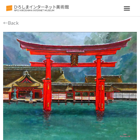
メ
イ
←Back
ン
メ
ニ
ュ
ー