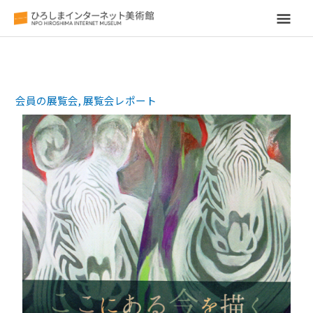
メ
イ
ン
会員の展覧会
,
展覧会レポート
メ
ニ
ュ
ー