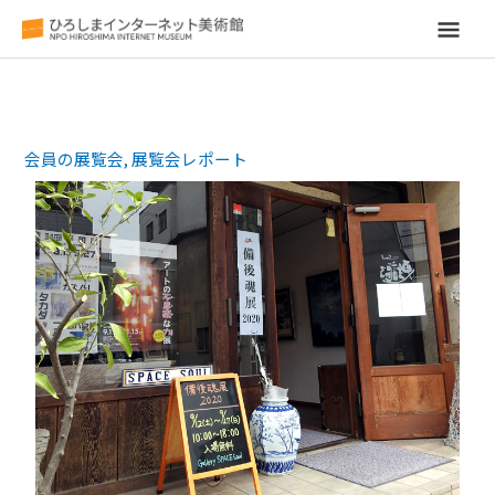
メ
イ
ン
会員の展覧会
,
展覧会レポート
メ
ニ
ュ
ー